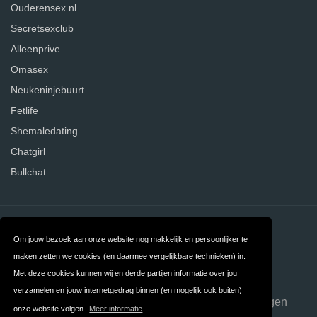
Ouderensex.nl
Secretsexclub
Alleenprive
Omasex
Neukeninjebuurt
Fetlife
Shemaledating
Chatgirl
Bullchat
Contact
Over ons
Om jouw bezoek aan onze website nog makkelijk en persoonlijker te
Privacy
Algemene
maken zetten we cookies (en daarmee vergelijkbare technieken) in.
Met deze cookies kunnen wij en derde partijen informatie over jou
Voorwaarden
verzamelen en jouw internetgedrag binnen (en mogelijk ook buiten)
FAQ
Datingsites opzeggen
onze website volgen.
Meer informatie