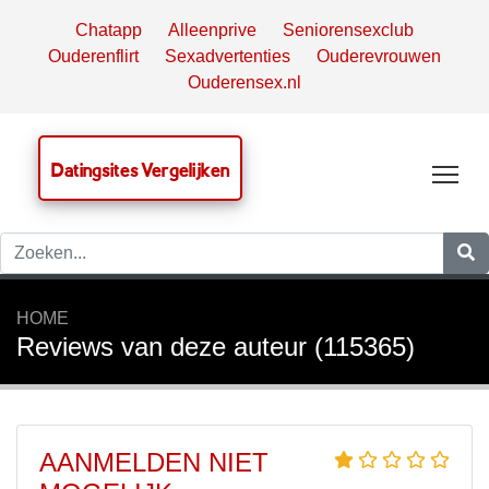
Chatapp
Alleenprive
Seniorensexclub
Ouderenflirt
Sexadvertenties
Ouderevrouwen
Ouderensex.nl
Datingsites Vergelijken
Tog
HOME
Reviews van deze auteur (115365)
AANMELDEN NIET