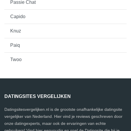
Passie Chat
Capido
Knuz
Paiq
Twoo
DATINGSITES VERGELIJKEN
Datingsitesvergelijken.nl is de grootste onafhankelijke datingsite
vergelijker van Nederland. Hier vind je reviews geschreven door
onze datingexperts, maar ook de ervaringen van echte
gebruikers! Vind hier eenvoudig en snel de Datingsite die bij je