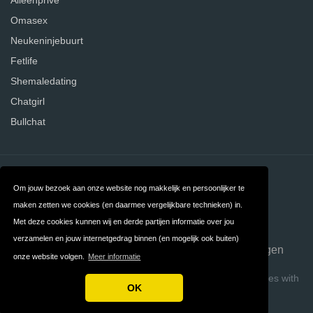
Alleenprive
Omasex
Neukeninjebuurt
Fetlife
Shemaledating
Chatgirl
Bullchat
Contact
Over ons
Om jouw bezoek aan onze website nog makkelijk en persoonlijker te
Privacy
Algemene
maken zetten we cookies (en daarmee vergelijkbare technieken) in.
Met deze cookies kunnen wij en derde partijen informatie over jou
Voorwaarden
verzamelen en jouw internetgedrag binnen (en mogelijk ook buiten)
FAQ
Datingsites opzeggen
onze website volgen.
Meer informatie
Copyright © 2026 Datingsites Vergelijken
Build review sites with
OK
ReviewTycoon